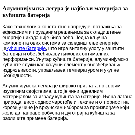
Алуминијумска легура је најбољи материјал за
кућишта батерија
Како технологија константно напредује, потражња за
ефикасним и поузданим решењима за складиштење
енергије никада није била већа. Једна кључна
компонента ових система за складиштење енергије
је
кућиште батерије
, што игра виталну улогу у заштити
батерија и обезбеђивању њихових оптималних
перформанси. Унутар кућишта батерије, алуминијумско
кућиште служи као кључни елемент у обезбеђивању
издржљивости, управљања температуром и укупне
безбедности.
Алуминијумска легура је широко призната по својим
изузетним својствима, што је чини идеалним
материјалом за израду кућишта за батерије. Њена лагана
природа, висок однос чврстоће и тежине и отпорност на
корозију чине је врхунским избором за произвођаче који
желе да направе робусна и дуготрајна кућишта за
различите примене батерија.