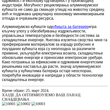
одрживост и еколошку одговорност у производној
индустрији. Могућност рециклирања алуминијумског
кућишта не само да смањује утицај на животну средину,
већ и подржава циркуларну економију минимизирањем
отпада и очувањем ресурса.
Алуминијумско кућиште од
кућишта за батерије
игра
кључну улогу у обезбеђивању издржљивости,
управљања температуром и безбедности система за
складиштење енергије. Његова изузетна својства чине га
преферираним материјалом за израду робусних и
поузданих кућишта која су неопходна за различите
примене, укључујући електрична возила, складиштење
обновљиве енергије и преносиве електронске уређаје.
Како потражња за ефикасним и одрживим енергетским
решењима наставља да расте, значај алуминијумског
кућишта у кућиштима батерија остаје неоспоран,
покрећући иновације и напредак у области технологије
складиштења енергије.
Време објаве: 25. март 2024.
ХАЈДЕ ДА ОПТИМИЗУЈЕМО ВАШ ЛАНАЦ
СНАБДЕВАЊА