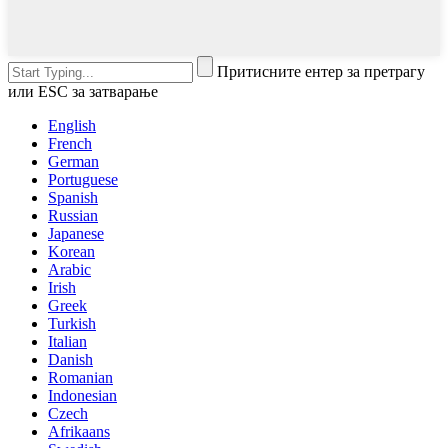
Притисните ентер за претрагу
или ESC за затварање
English
French
German
Portuguese
Spanish
Russian
Japanese
Korean
Arabic
Irish
Greek
Turkish
Italian
Danish
Romanian
Indonesian
Czech
Afrikaans