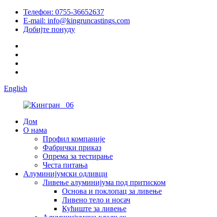
Телефон: 0755-36652637
E-mail: info@kingruncastings.com
Добијте понуду
English
Дом
О нама
Профил компаније
Фабрички приказ
Опрема за тестирање
Честа питања
Алуминијумски одливци
Ливење алуминијума под притиском
Основа и поклопац за ливење
Ливено тело и носач
Кућиште за ливење