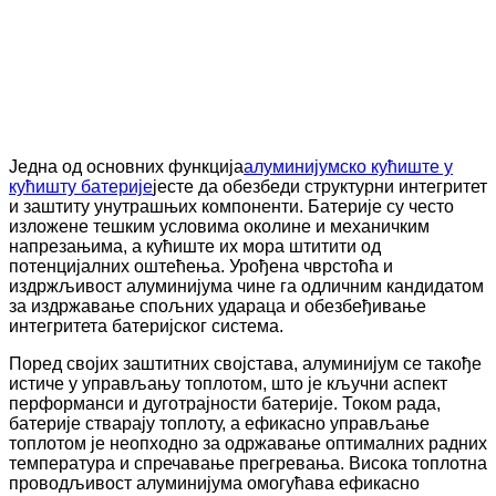
Једна од основних функција
алуминијумско кућиште у
кућишту батерије
јесте да обезбеди структурни интегритет
и заштиту унутрашњих компоненти. Батерије су често
изложене тешким условима околине и механичким
напрезањима, а кућиште их мора штитити од
потенцијалних оштећења. Урођена чврстоћа и
издржљивост алуминијума чине га одличним кандидатом
за издржавање спољних удараца и обезбеђивање
интегритета батеријског система.
Поред својих заштитних својстава, алуминијум се такође
истиче у управљању топлотом, што је кључни аспект
перформанси и дуготрајности батерије. Током рада,
батерије стварају топлоту, а ефикасно управљање
топлотом је неопходно за одржавање оптималних радних
температура и спречавање прегревања. Висока топлотна
проводљивост алуминијума омогућава ефикасно