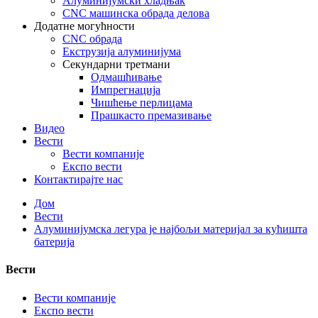
Алуминијумски хладњак
CNC машинска обрада делова
Додатне могућности
CNC обрада
Екструзија алуминијума
Секундарни третмани
Одмашћивање
Импрегнација
Чишћење перлицама
Прашкасто премазивање
Видео
Вести
Вести компаније
Експо вести
Контактирајте нас
Дом
Вести
Алуминијумска легура је најбољи материјал за кућишта
батерија
Вести
Вести компаније
Експо вести