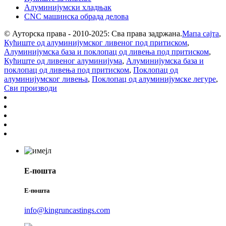
Алуминијумски хладњак
CNC машинска обрада делова
© Ауторска права - 2010-2025: Сва права задржана.
Мапа сајта
,
Кућиште од алуминијумског ливеног под притиском
,
Алуминијумска база и поклопац од ливења под притиском
,
Кућиште од ливеног алуминијума
,
Алуминијумска база и
поклопац од ливења под притиском
,
Поклопац од
алуминијумског ливења
,
Поклопац од алуминијумске легуре
,
Сви производи
Е-пошта
Е-пошта
info@kingruncastings.com