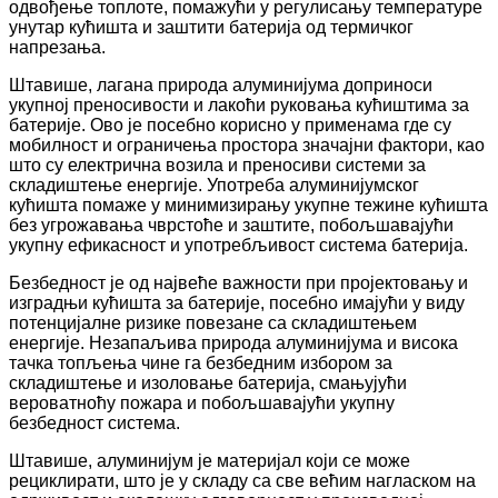
одвођење топлоте, помажући у регулисању температуре
унутар кућишта и заштити батерија од термичког
напрезања.
Штавише, лагана природа алуминијума доприноси
укупној преносивости и лакоћи руковања кућиштима за
батерије. Ово је посебно корисно у применама где су
мобилност и ограничења простора значајни фактори, као
што су електрична возила и преносиви системи за
складиштење енергије. Употреба алуминијумског
кућишта помаже у минимизирању укупне тежине кућишта
без угрожавања чврстоће и заштите, побољшавајући
укупну ефикасност и употребљивост система батерија.
Безбедност је од највеће важности при пројектовању и
изградњи кућишта за батерије, посебно имајући у виду
потенцијалне ризике повезане са складиштењем
енергије. Незапаљива природа алуминијума и висока
тачка топљења чине га безбедним избором за
складиштење и изоловање батерија, смањујући
вероватноћу пожара и побољшавајући укупну
безбедност система.
Штавише, алуминијум је материјал који се може
рециклирати, што је у складу са све већим нагласком на