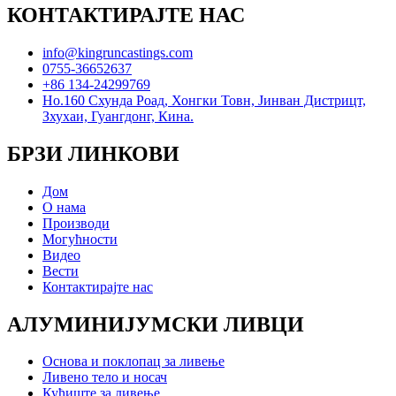
КОНТАКТИРАЈТЕ НАС
info@kingruncastings.com
0755-36652637
+86 134-24299769
Но.160 Схунда Роад, Хонгки Товн, Јинван Дистрицт,
Зхухаи, Гуангдонг, Кина.
БРЗИ ЛИНКОВИ
Дом
О нама
Производи
Могућности
Видео
Вести
Контактирајте нас
АЛУМИНИЈУМСКИ ЛИВЦИ
Основа и поклопац за ливење
Ливено тело и носач
Кућиште за ливење